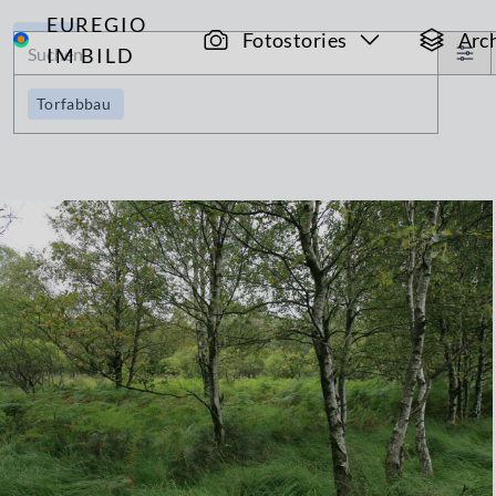
EUREGIO
Archiv
Fotostories
Arc
IM BILD
Torfabbau