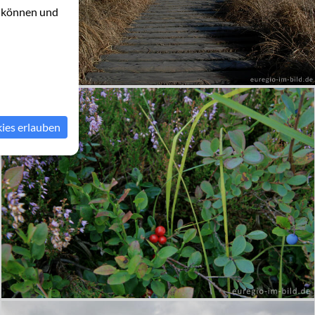
u können und
kies erlauben