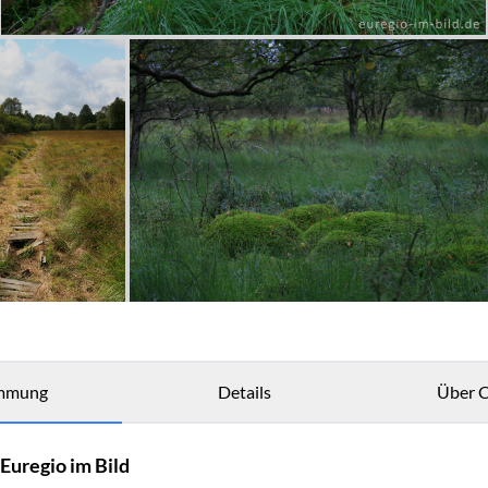
mmung
Details
Über C
Euregio im Bild