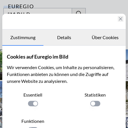
EUREGIO
Archiv
IM BILD
Fotostories
Hohen
Archiv
Zustimmung
Details
Über Cookies
Seite 1 von 50
Kontakt
Cookies auf Euregio im Bild
Wir verwenden Cookies, um Inhalte zu personalisieren,
Funktionen anbieten zu können und die Zugriffe auf
unsere Website zu analysieren.
Essentiell
Statistiken
Einstellung anwenden
Einstellung anwen
Funktionen