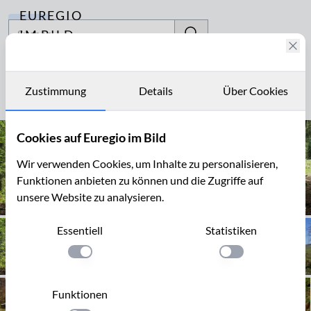
EUREGIO
Archiv
IM BILD
Fotostories
Picknick
Archiv
Zustimmung
Details
Über Cookies
Seite 1 von 2
Kontakt
Cookies auf Euregio im Bild
Wir verwenden Cookies, um Inhalte zu personalisieren,
Funktionen anbieten zu können und die Zugriffe auf
unsere Website zu analysieren.
Essentiell
Statistiken
Einstellung anwenden
Einstellung anwen
Funktionen