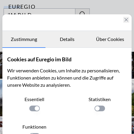
EUREGIO
Archiv
IM BILD
Fotostories
Lambert
Archiv
Zustimmung
Details
Über Cookies
Seite 1 von 3
Kontakt
Cookies auf Euregio im Bild
Wir verwenden Cookies, um Inhalte zu personalisieren,
Funktionen anbieten zu können und die Zugriffe auf
unsere Website zu analysieren.
Essentiell
Statistiken
Einstellung anwenden
Einstellung anwen
Funktionen