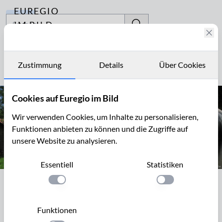
EUREGIO
Archiv
IM BILD
Fotostories
Gensterhof
Archiv
Zustimmung
Details
Über Cookies
Seite 1 von 1
Kontakt
Cookies auf Euregio im Bild
Wir verwenden Cookies, um Inhalte zu personalisieren,
Funktionen anbieten zu können und die Zugriffe auf
unsere Website zu analysieren.
Essentiell
Statistiken
Einstellung anwenden
Einstellung anwen
Seite 1 von 1
Funktionen