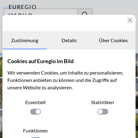
EUREGIO
Archiv
IM BILD
Fotostories
rekultiviert
Archiv
Zustimmung
Details
Über Cookies
Seite 1 von 12
Kontakt
Cookies auf Euregio im Bild
Wir verwenden Cookies, um Inhalte zu personalisieren,
Funktionen anbieten zu können und die Zugriffe auf
unsere Website zu analysieren.
Essentiell
Statistiken
Einstellung anwenden
Einstellung anwen
Funktionen