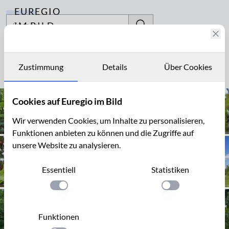
EUREGIO
Archiv
IM BILD
Fotostories
Jülich
Archiv
Zustimmung
Details
Über Cookies
Seite 1 von 10
Kontakt
Cookies auf Euregio im Bild
Wir verwenden Cookies, um Inhalte zu personalisieren,
Funktionen anbieten zu können und die Zugriffe auf
unsere Website zu analysieren.
Essentiell
Statistiken
Einstellung anwenden
Einstellung anwen
Funktionen