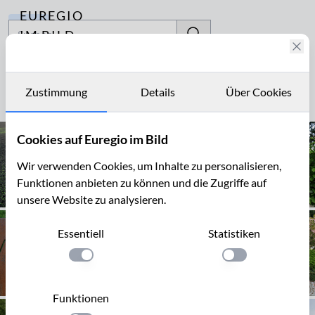
EUREGIO
Archiv
IM BILD
Fotostories
Ürsfeld
Archiv
Zustimmung
Details
Über Cookies
Seite 1 von 1
Kontakt
Cookies auf Euregio im Bild
Wir verwenden Cookies, um Inhalte zu personalisieren,
Funktionen anbieten zu können und die Zugriffe auf
unsere Website zu analysieren.
Essentiell
Statistiken
Einstellung anwenden
Einstellung anwen
Funktionen