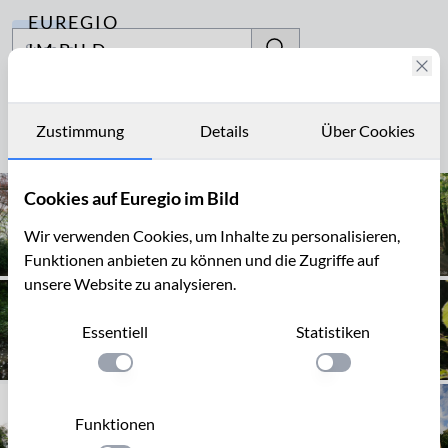
EUREGIO
Archiv
IM BILD
Fotostories
Nulland
Archiv
Zustimmung
Details
Über Cookies
Seite 1 von 3
Kontakt
Cookies auf Euregio im Bild
Wir verwenden Cookies, um Inhalte zu personalisieren,
Funktionen anbieten zu können und die Zugriffe auf
unsere Website zu analysieren.
Essentiell
Statistiken
Einstellung anwenden
Einstellung anwen
Funktionen