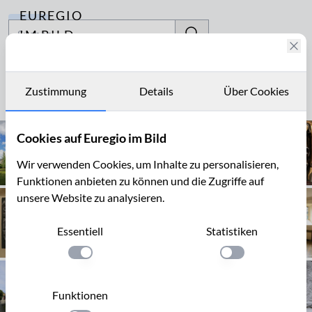
EUREGIO
Archiv
IM BILD
Fotostories
Marienkapelle
Archiv
Zustimmung
Details
Über Cookies
Seite 1 von 5
Kontakt
Cookies auf Euregio im Bild
Wir verwenden Cookies, um Inhalte zu personalisieren,
Funktionen anbieten zu können und die Zugriffe auf
unsere Website zu analysieren.
Essentiell
Statistiken
Einstellung anwenden
Einstellung anwen
Funktionen