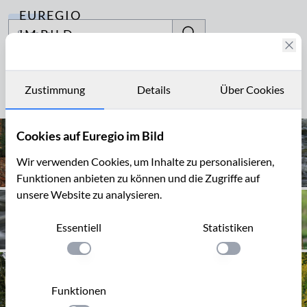
EUREGIO
Archiv
IM BILD
Fotostories
800
Archiv
Zustimmung
Details
Über Cookies
Seite 1 von 3
Kontakt
Cookies auf Euregio im Bild
Wir verwenden Cookies, um Inhalte zu personalisieren,
Funktionen anbieten zu können und die Zugriffe auf
unsere Website zu analysieren.
Essentiell
Statistiken
Einstellung anwenden
Einstellung anwen
Funktionen