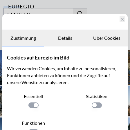
EUREGIO
Archiv
IM BILD
Fotostories
Pfalzkapelle
Archiv
Zustimmung
Details
Über Cookies
Seite 1 von 2
Kontakt
Cookies auf Euregio im Bild
Wir verwenden Cookies, um Inhalte zu personalisieren,
Funktionen anbieten zu können und die Zugriffe auf
unsere Website zu analysieren.
Essentiell
Statistiken
Einstellung anwenden
Einstellung anwen
Funktionen