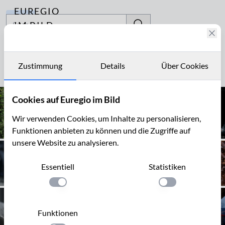
EUREGIO
Archiv
IM BILD
Fotostories
Schmiede
Archiv
Zustimmung
Details
Über Cookies
Seite 1 von 6
Kontakt
Cookies auf Euregio im Bild
Wir verwenden Cookies, um Inhalte zu personalisieren,
Funktionen anbieten zu können und die Zugriffe auf
unsere Website zu analysieren.
Essentiell
Statistiken
Einstellung anwenden
Einstellung anwen
Funktionen