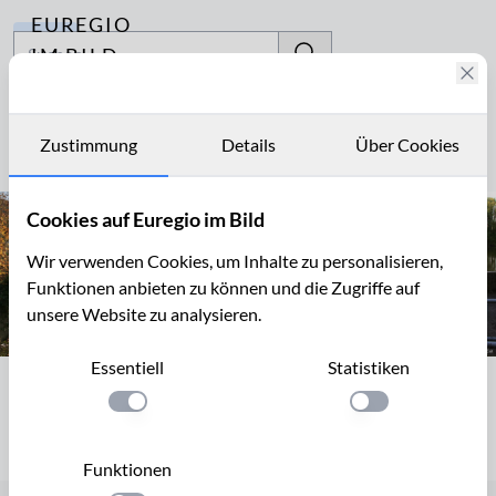
EUREGIO
Archiv
IM BILD
Fotostories
Stauwehr
Archiv
Zustimmung
Details
Über Cookies
Seite 1 von 1
Kontakt
Cookies auf Euregio im Bild
Wir verwenden Cookies, um Inhalte zu personalisieren,
Funktionen anbieten zu können und die Zugriffe auf
unsere Website zu analysieren.
Essentiell
Statistiken
Seite 1 von 1
Einstellung anwenden
Einstellung anwen
Funktionen