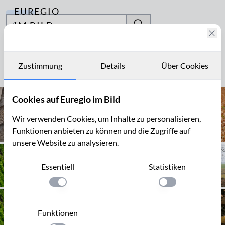
EUREGIO
Archiv
IM BILD
Fotostories
Speisepilz
Archiv
Zustimmung
Details
Über Cookies
Seite 1 von 3
Kontakt
Cookies auf Euregio im Bild
Wir verwenden Cookies, um Inhalte zu personalisieren,
Funktionen anbieten zu können und die Zugriffe auf
unsere Website zu analysieren.
Essentiell
Statistiken
Einstellung anwenden
Einstellung anwen
Funktionen