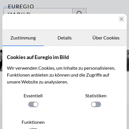
EUREGIO
Archiv
IM BILD
Fotostories
düster
Archiv
Zustimmung
Details
Über Cookies
Seite 1 von 1
Kontakt
Cookies auf Euregio im Bild
Wir verwenden Cookies, um Inhalte zu personalisieren,
Funktionen anbieten zu können und die Zugriffe auf
Seite 1 von 1
unsere Website zu analysieren.
Essentiell
Statistiken
Einstellung anwenden
Einstellung anwen
Startseite
Funktionen
Cookies verwalten