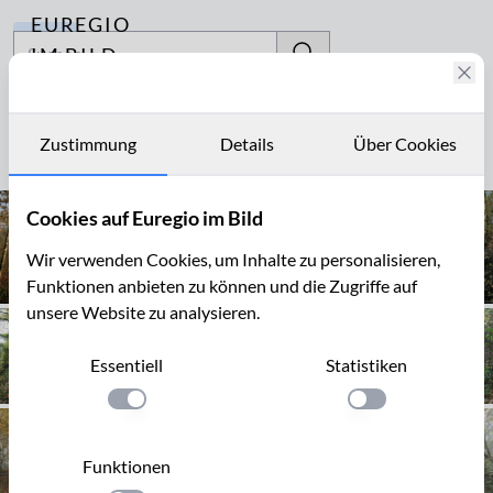
EUREGIO
Archiv
IM BILD
Fotostories
Halde Adolf
Archiv
Zustimmung
Details
Über Cookies
Seite 1 von 20
Kontakt
Cookies auf Euregio im Bild
Wir verwenden Cookies, um Inhalte zu personalisieren,
Funktionen anbieten zu können und die Zugriffe auf
unsere Website zu analysieren.
Essentiell
Statistiken
Einstellung anwenden
Einstellung anwen
Funktionen