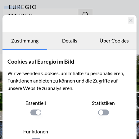
EUREGIO
Archiv
IM BILD
Fotostories
Viadukt ehemalig
Archiv
Zustimmung
Details
Über Cookies
Seite 1 von 1
Kontakt
Cookies auf Euregio im Bild
Wir verwenden Cookies, um Inhalte zu personalisieren,
Funktionen anbieten zu können und die Zugriffe auf
unsere Website zu analysieren.
Essentiell
Statistiken
Einstellung anwenden
Einstellung anwen
Funktionen