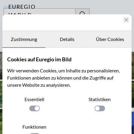
EUREGIO
Archiv
IM BILD
Fotostories
Kunstobjekt
Archiv
Zustimmung
Details
Über Cookies
Seite 1 von 8
Kontakt
Cookies auf Euregio im Bild
Wir verwenden Cookies, um Inhalte zu personalisieren,
Funktionen anbieten zu können und die Zugriffe auf
unsere Website zu analysieren.
Essentiell
Statistiken
Einstellung anwenden
Einstellung anwen
Funktionen