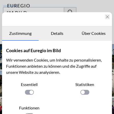
EUREGIO
Archiv
IM BILD
Fotostories
Ostermontag
Archiv
Zustimmung
Details
Über Cookies
Seite 1 von 2
Kontakt
Cookies auf Euregio im Bild
Wir verwenden Cookies, um Inhalte zu personalisieren,
Funktionen anbieten zu können und die Zugriffe auf
unsere Website zu analysieren.
Essentiell
Statistiken
Einstellung anwenden
Einstellung anwen
Funktionen