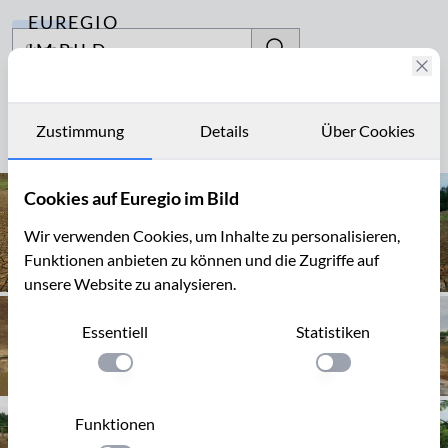
EUREGIO
Archiv
IM BILD
Fotostories
Elektrizitätsgewinnung
Archiv
Zustimmung
Details
Über Cookies
Seite 1 von 1
Kontakt
Cookies auf Euregio im Bild
Wir verwenden Cookies, um Inhalte zu personalisieren,
Funktionen anbieten zu können und die Zugriffe auf
unsere Website zu analysieren.
Essentiell
Statistiken
Einstellung anwenden
Einstellung anwen
Funktionen