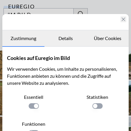
EUREGIO
Archiv
IM BILD
Fotostories
Waimes
Archiv
Zustimmung
Details
Über Cookies
Seite 1 von 3
Kontakt
Cookies auf Euregio im Bild
Wir verwenden Cookies, um Inhalte zu personalisieren,
Funktionen anbieten zu können und die Zugriffe auf
unsere Website zu analysieren.
Essentiell
Statistiken
Einstellung anwenden
Einstellung anwen
Funktionen