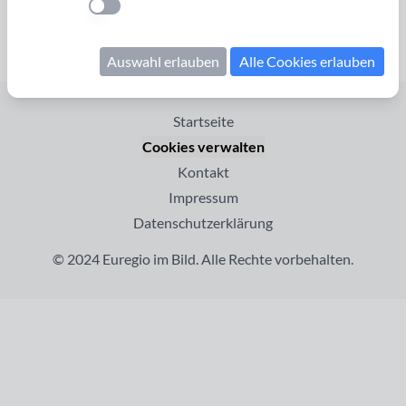
Seite 1 von 1
Einstellung anwenden
Auswahl erlauben
Alle Cookies erlauben
Startseite
Cookies verwalten
Kontakt
Impressum
Datenschutzerklärung
© 2024 Euregio im Bild. Alle Rechte vorbehalten.