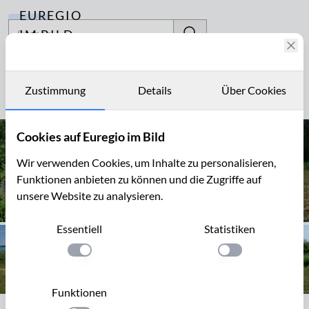
EUREGIO
Archiv
IM BILD
Fotostories
Badestrand
Archiv
Zustimmung
Details
Über Cookies
Seite 1 von 1
Kontakt
Cookies auf Euregio im Bild
Wir verwenden Cookies, um Inhalte zu personalisieren,
Funktionen anbieten zu können und die Zugriffe auf
unsere Website zu analysieren.
Essentiell
Statistiken
Einstellung anwenden
Einstellung anwen
Funktionen