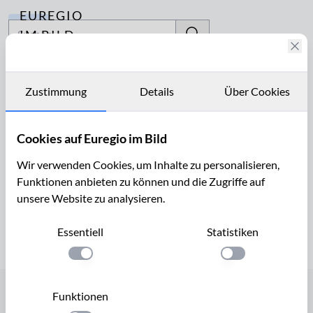
EUREGIO
Archiv
IM BILD
Fotostories
Badeufer
Archiv
Zustimmung
Details
Über Cookies
Seite 1 von 1
Kontakt
Cookies auf Euregio im Bild
Wir verwenden Cookies, um Inhalte zu personalisieren,
Funktionen anbieten zu können und die Zugriffe auf
unsere Website zu analysieren.
Seite 1 von 1
Essentiell
Statistiken
Einstellung anwenden
Einstellung anwen
Funktionen
Startseite