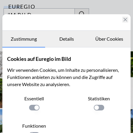
EUREGIO
Archiv
IM BILD
Fotostories
Tilia
Archiv
Zustimmung
Details
Über Cookies
Seite 1 von 3
Kontakt
Cookies auf Euregio im Bild
Wir verwenden Cookies, um Inhalte zu personalisieren,
Funktionen anbieten zu können und die Zugriffe auf
unsere Website zu analysieren.
Essentiell
Statistiken
Einstellung anwenden
Einstellung anwen
Funktionen