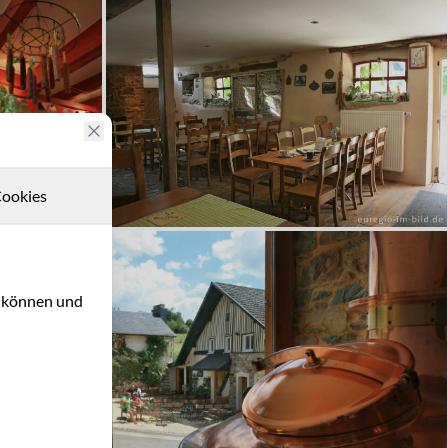
ookies
u können und