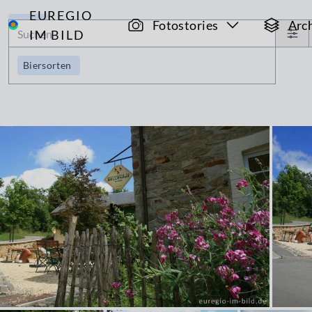
EUREGIO
Archiv
Fotostories
Arc
IM BILD
Biersorten