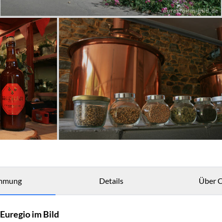
mmung
Details
Über C
Euregio im Bild