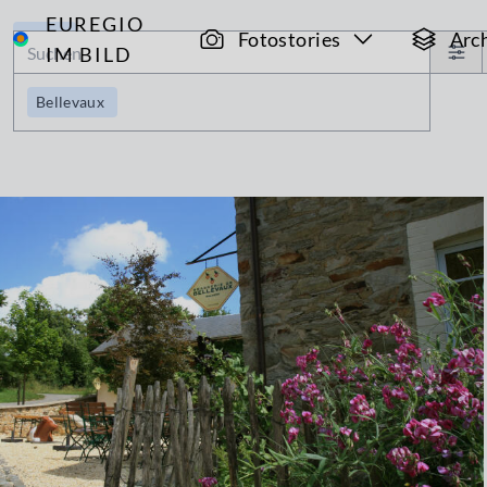
EUREGIO
Archiv
Fotostories
Arc
IM BILD
Bellevaux