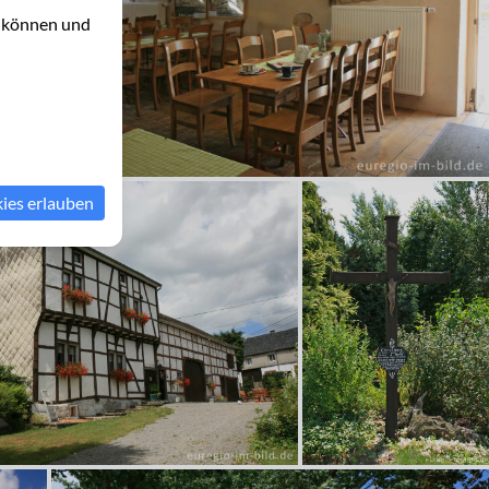
u können und
kies erlauben