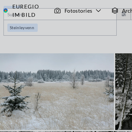
EUREGIO
Archiv
Fotostories
Arc
IM BILD
Steinleyvenn