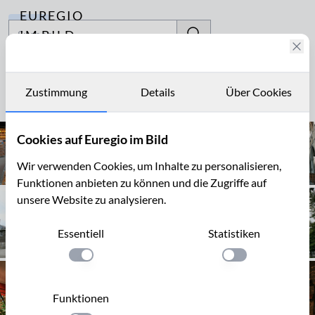
EUREGIO
Archiv
IM BILD
Fotostories
Geschäft
Archiv
Zustimmung
Details
Über Cookies
Seite 1 von 6
Kontakt
Cookies auf Euregio im Bild
Wir verwenden Cookies, um Inhalte zu personalisieren,
Funktionen anbieten zu können und die Zugriffe auf
unsere Website zu analysieren.
Essentiell
Statistiken
Einstellung anwenden
Einstellung anwen
Funktionen