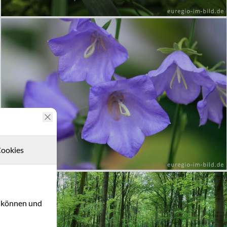
ookies
u können und