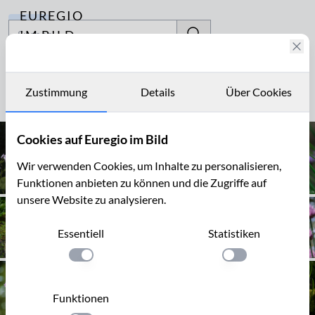
EUREGIO
Archiv
IM BILD
Fotostories
ausdauernd
Archiv
Zustimmung
Details
Über Cookies
Seite 1 von 2
Kontakt
Cookies auf Euregio im Bild
Wir verwenden Cookies, um Inhalte zu personalisieren,
Funktionen anbieten zu können und die Zugriffe auf
unsere Website zu analysieren.
Essentiell
Statistiken
Einstellung anwenden
Einstellung anwen
Funktionen