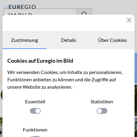
EUREGIO
Archiv
IM BILD
Fotostories
Convallaria
Archiv
Zustimmung
Details
Über Cookies
Seite 1 von 1
Kontakt
Cookies auf Euregio im Bild
Wir verwenden Cookies, um Inhalte zu personalisieren,
Funktionen anbieten zu können und die Zugriffe auf
unsere Website zu analysieren.
Essentiell
Statistiken
Einstellung anwenden
Einstellung anwen
Funktionen