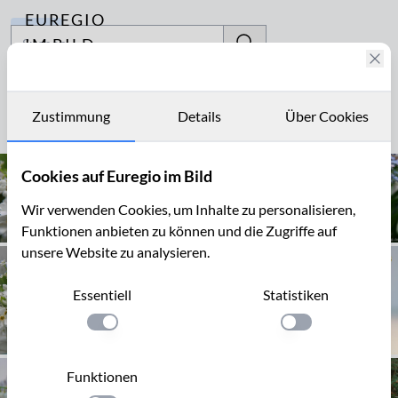
EUREGIO
Archiv
IM BILD
Fotostories
Bride
Archiv
Zustimmung
Details
Über Cookies
Seite 1 von 17
Kontakt
Cookies auf Euregio im Bild
Wir verwenden Cookies, um Inhalte zu personalisieren,
Funktionen anbieten zu können und die Zugriffe auf
unsere Website zu analysieren.
Essentiell
Statistiken
Einstellung anwenden
Einstellung anwen
Funktionen