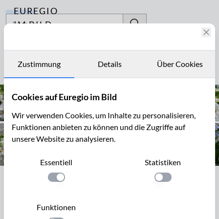
EUREGIO
Archiv
IM BILD
Fotostories
macrantha
Archiv
Zustimmung
Details
Über Cookies
Seite 1 von 1
Kontakt
Cookies auf Euregio im Bild
Wir verwenden Cookies, um Inhalte zu personalisieren,
Funktionen anbieten zu können und die Zugriffe auf
unsere Website zu analysieren.
Essentiell
Statistiken
Einstellung anwenden
Seite 1 von 1
Einstellung anwen
Funktionen