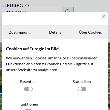
EUREGIO
Archiv
IM BILD
Fotostories
odoratum
Archiv
Zustimmung
Details
Über Cookies
Seite 1 von 2
Kontakt
Cookies auf Euregio im Bild
Wir verwenden Cookies, um Inhalte zu personalisieren,
Funktionen anbieten zu können und die Zugriffe auf
unsere Website zu analysieren.
Essentiell
Statistiken
Einstellung anwenden
Einstellung anwen
Funktionen