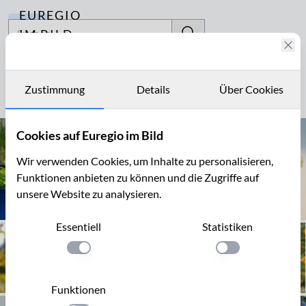
EUREGIO
Archiv
IM BILD
Fotostories
Viburnum
Archiv
Zustimmung
Details
Über Cookies
Seite 1 von 1
Kontakt
Cookies auf Euregio im Bild
Wir verwenden Cookies, um Inhalte zu personalisieren,
Funktionen anbieten zu können und die Zugriffe auf
unsere Website zu analysieren.
Essentiell
Statistiken
Einstellung anwenden
Einstellung anwen
Funktionen