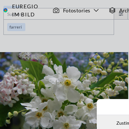
EUREGIO
Archiv
Fotostories
Arc
IM BILD
farreri
Zusti