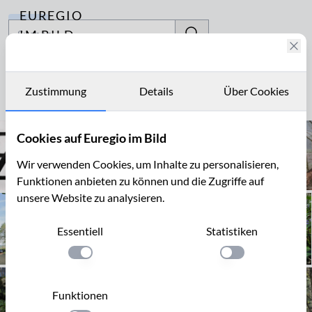
EUREGIO
Archiv
IM BILD
Fotostories
Gueuele
Archiv
Zustimmung
Details
Über Cookies
Seite 1 von 21
Kontakt
Cookies auf Euregio im Bild
Wir verwenden Cookies, um Inhalte zu personalisieren,
Funktionen anbieten zu können und die Zugriffe auf
unsere Website zu analysieren.
Essentiell
Statistiken
Einstellung anwenden
Einstellung anwen
Funktionen