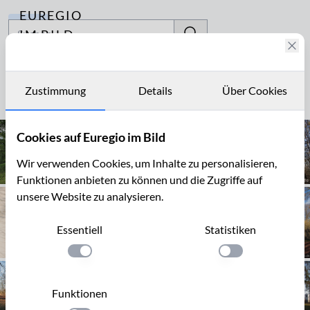
EUREGIO
Archiv
IM BILD
Fotostories
Einsiedler
Archiv
Zustimmung
Details
Über Cookies
Seite 1 von 3
Kontakt
Cookies auf Euregio im Bild
Wir verwenden Cookies, um Inhalte zu personalisieren,
Funktionen anbieten zu können und die Zugriffe auf
unsere Website zu analysieren.
Essentiell
Statistiken
Einstellung anwenden
Einstellung anwen
Funktionen