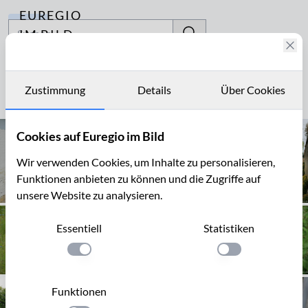
EUREGIO
Archiv
IM BILD
Fotostories
Schlossgarten
Archiv
Zustimmung
Details
Über Cookies
Seite 1 von 3
Kontakt
Cookies auf Euregio im Bild
Wir verwenden Cookies, um Inhalte zu personalisieren,
Funktionen anbieten zu können und die Zugriffe auf
unsere Website zu analysieren.
Essentiell
Statistiken
Einstellung anwenden
Einstellung anwen
Funktionen