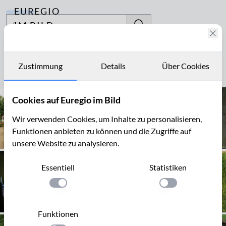
EUREGIO
Archiv
IM BILD
Fotostories
Kasteeltuin Oud-Valkenburg
Archiv
Zustimmung
Details
Über Cookies
Seite 1 von 3
Kontakt
Cookies auf Euregio im Bild
Wir verwenden Cookies, um Inhalte zu personalisieren,
Funktionen anbieten zu können und die Zugriffe auf
unsere Website zu analysieren.
Essentiell
Statistiken
Einstellung anwenden
Einstellung anwen
Funktionen