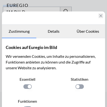
EUREGIO
Archiv
IM BILD
Fotostories
Leonurus cardiaca
Archiv
Zustimmung
Details
Über Cookies
Seite 1 von 1
Kontakt
Cookies auf Euregio im Bild
Wir verwenden Cookies, um Inhalte zu personalisieren,
Funktionen anbieten zu können und die Zugriffe auf
unsere Website zu analysieren.
Seite 1 von 1
Essentiell
Statistiken
Einstellung anwenden
Einstellung anwen
Funktionen
Startseite