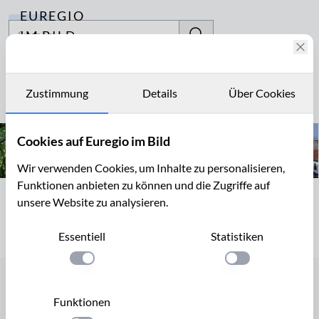
EUREGIO
Archiv
IM BILD
Fotostories
Göhltalviadukt
Archiv
Zustimmung
Details
Über Cookies
Seite 1 von 1
Kontakt
Cookies auf Euregio im Bild
Wir verwenden Cookies, um Inhalte zu personalisieren,
Funktionen anbieten zu können und die Zugriffe auf
Seite 1 von 1
unsere Website zu analysieren.
Essentiell
Statistiken
Einstellung anwenden
Einstellung anwen
Startseite
Funktionen
Cookies verwalten