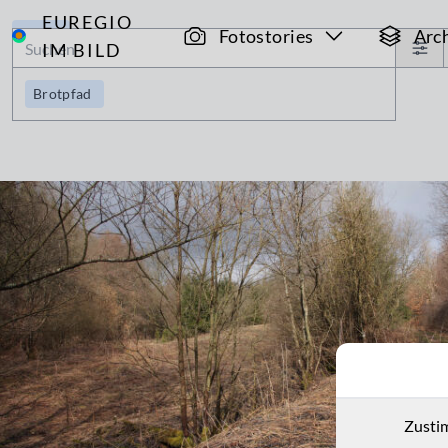
EUREGIO
Archiv
Fotostories
Arc
IM BILD
Brotpfad
Zusti