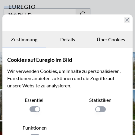
EUREGIO
Archiv
IM BILD
Fotostories
Carl-Alexander-Park
Archiv
Zustimmung
Details
Über Cookies
Seite 1 von 3
Kontakt
Cookies auf Euregio im Bild
Wir verwenden Cookies, um Inhalte zu personalisieren,
Funktionen anbieten zu können und die Zugriffe auf
unsere Website zu analysieren.
Essentiell
Statistiken
Einstellung anwenden
Einstellung anwen
Funktionen