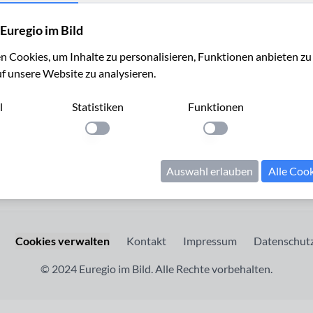
Euregio im Bild
 Cookies, um Inhalte zu personalisieren, Funktionen anbieten z
uf unsere Website zu analysieren.
l
Statistiken
Funktionen
llung anwenden
Einstellung anwenden
Einstellung anwenden
Auswahl erlauben
Alle Coo
Cookies verwalten
Kontakt
Impressum
Datenschutz
© 2024 Euregio im Bild. Alle Rechte vorbehalten.