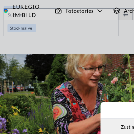
EUREGIO
Archiv
Fotostories
Arc
IM BILD
Stockmalve
Zusti