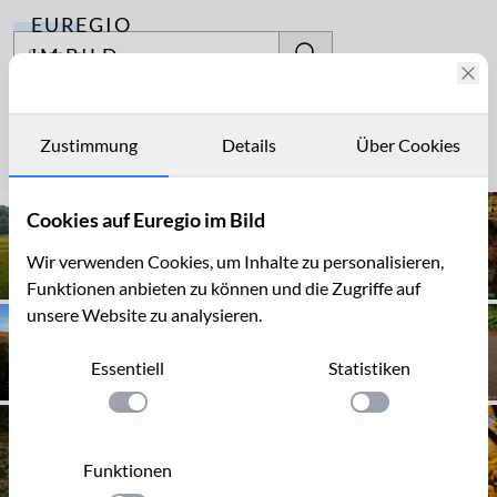
EUREGIO
Archiv
IM BILD
Fotostories
Kylltal
Archiv
Zustimmung
Details
Über Cookies
Seite 1 von 8
Kontakt
Cookies auf Euregio im Bild
Wir verwenden Cookies, um Inhalte zu personalisieren,
Funktionen anbieten zu können und die Zugriffe auf
unsere Website zu analysieren.
Essentiell
Statistiken
Einstellung anwenden
Einstellung anwen
Funktionen