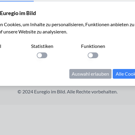
Euregio im Bild
 Cookies, um Inhalte zu personalisieren, Funktionen anbieten z
uf unsere Website zu analysieren.
l
Statistiken
Funktionen
llung anwenden
Einstellung anwenden
Einstellung anwenden
Auswahl erlauben
Alle Coo
Cookies verwalten
Kontakt
Impressum
Datenschutz
© 2024 Euregio im Bild. Alle Rechte vorbehalten.