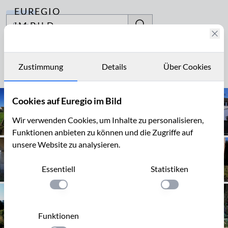
EUREGIO
Archiv
IM BILD
Fotostories
Landscheid
Archiv
Zustimmung
Details
Über Cookies
Seite 1 von 1
Kontakt
Cookies auf Euregio im Bild
Wir verwenden Cookies, um Inhalte zu personalisieren,
Funktionen anbieten zu können und die Zugriffe auf
unsere Website zu analysieren.
Essentiell
Statistiken
Einstellung anwenden
Einstellung anwen
Funktionen