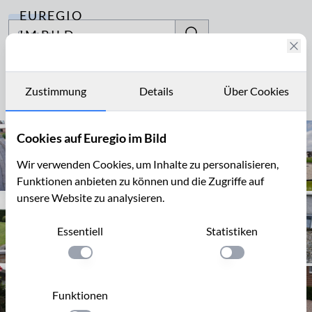
EUREGIO
Archiv
IM BILD
Fotostories
Kiesgarten
Archiv
Zustimmung
Details
Über Cookies
Seite 1 von 1
Kontakt
Cookies auf Euregio im Bild
Wir verwenden Cookies, um Inhalte zu personalisieren,
Funktionen anbieten zu können und die Zugriffe auf
unsere Website zu analysieren.
Essentiell
Statistiken
Einstellung anwenden
Einstellung anwen
Funktionen